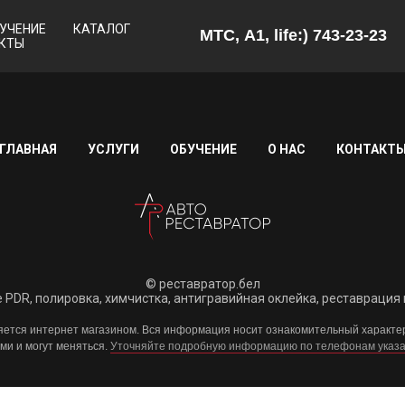
УЧЕНИЕ
КАТАЛОГ
МТС, А1, life:) 743-23-23
КТЫ
ГЛАВНАЯ
УСЛУГИ
ОБУЧЕНИЕ
О НАС
КОНТАКТ
© реставратор.бел
 PDR, полировка, химчистка, антигравийная оклейка, реставрация 
яется интернет магазином. Вся информация носит ознакомительный характе
и и могут меняться.
Уточняйте подробную информацию по телефонам указа